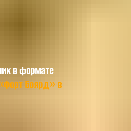
ик в формате
«Форт Боярд» в