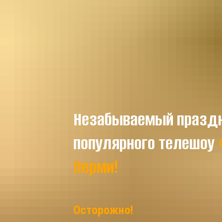
Незабываемый праздн
популярного телешоу
Перми!
Осторожно!