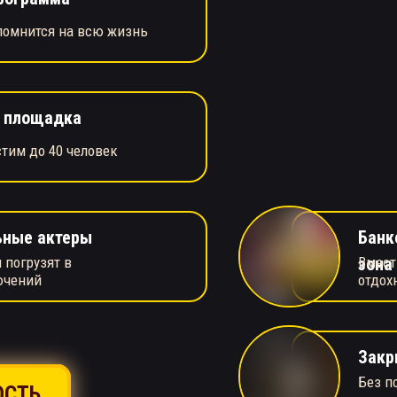
помнится на всю жизнь
я площадка
тим до 40 человек
ьные актеры
Банк
 погрузят в
Вмест
зона
ючений
отдох
Закр
Без п
ОСТЬ