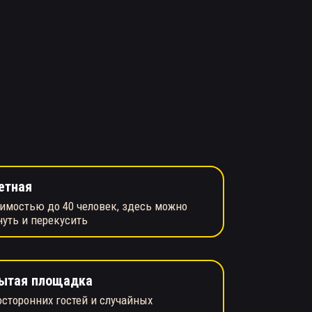
етная
имостью до 40 человек, здесь можно
нуть и перекусить
ытая площадка
осторонних гостей и случайных